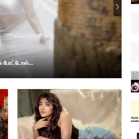
க் போட்டோஸ்...