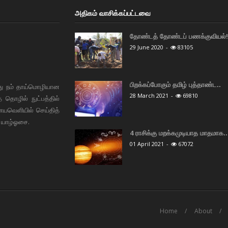
அதிகம் வாசிக்கப்பட்டவை
தோண்டத் தோண்டப் பணக்குவியல்! 
29 June 2020
-
83105
பிறக்கப்போகும் தமிழ் புத்தாண்ட..
து நம் தாய்மொழியான
28 March 2021
-
69810
தொழில் நுட்பத்தில்
ையவெளியில் செய்தித்
 யாழ்ஓசை.
4 ராசிக்கு மறக்கமுடியாத மாதமாக..
01 April 2021
-
67072
Home
About