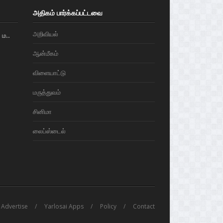
அதிகம் பார்க்கப்பட்டவை
அறிவியல்
ம..
ஆன்மீகம்
விளையாட்டு
மரு‌த்துவ‌ம்
சினிமா
லைப்ஸ்டைல்
Advertise
Yarlosai Apps
Policy
Contact