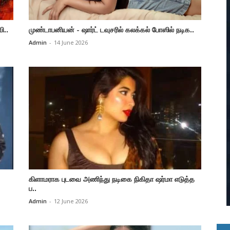
ி..
முண்டாபனியன் - ஷார்ட் டவுசரில் கலக்கல் போஸில் நடிக..
Admin
-
14 June 2026
கிளாமராக புடவை அணிந்து நடிகை நிகிதா ஷர்மா எடுத்த
ப..
Admin
-
12 June 2026