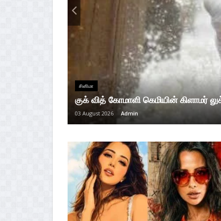
சினிமா
குக் வித் கோமாளி கெமியின் கிளாமர் லு
03 August 2026
Admin