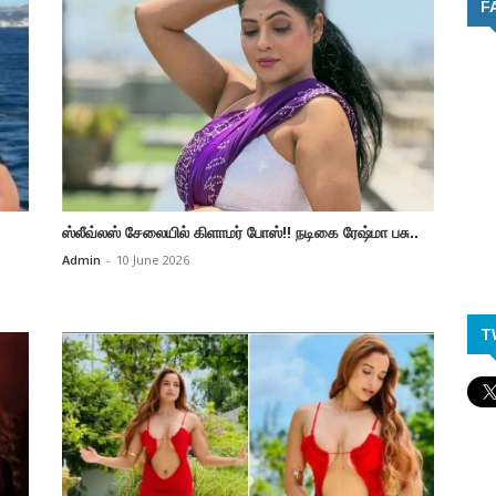
F
ஸ்லீவ்லஸ் சேலையில் கிளாமர் போஸ்!! நடிகை ரேஷ்மா பசு..
Admin
-
10 June 2026
T