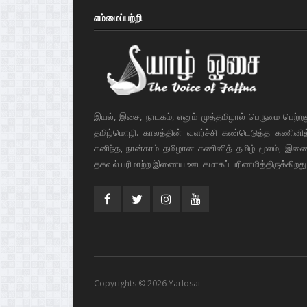
எம்மைப்பற்றி
இயல், இசை, நாடகம், எனும் முத்தமிழால் பெருமை பெற்ற
தமிழ்மொழி. காலத்தின் வளர்ச்சி கண்டெடுத்த கணினித் 
கனிந்த, நான்காம் தமிழான கணினித் தமிழ் மூலம், இண
தகவல் பரிமாற்ற இணைய ஊடகமாகப் பரிணமித்திருக்கிறது
Copyrights © 2026 Yarlosai