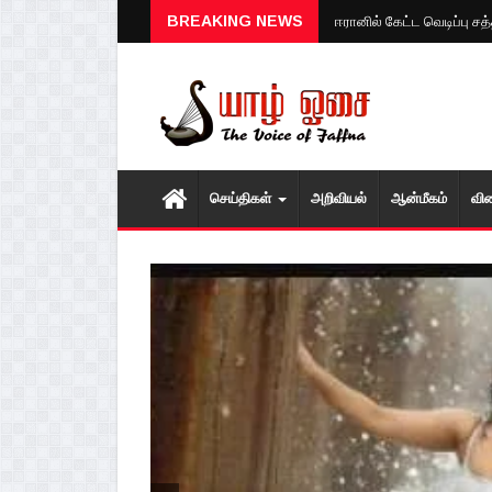
ஈரானில் கேட்ட வெடிப்பு ச
BREAKING NEWS
செய்திகள்
அறிவியல்
ஆன்மீகம்
வி
1
2
3
4
5