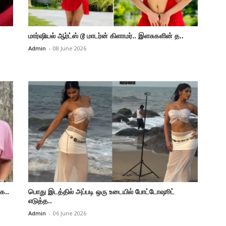
மார்ஷியல் ஆர்ட்ஸ் டூ மாடர்ன் கிளாமர்.. இளசுகளின் த..
Admin
-
08 June 2026
ை..
பொது இடத்தில் அப்படி ஒரு உடையில் போட்டோஷூட்
எடுத்த..
Admin
-
06 June 2026