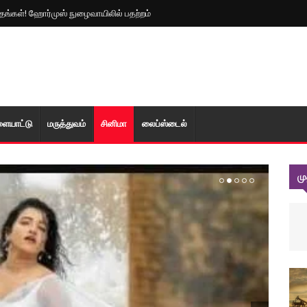
த்தங்கள்! ஹோர்முஸ் நுழைவாயிலில் பதற்றம்
ளையாட்டு
மரு‌த்துவ‌ம்
சினிமா
லைப்ஸ்டைல்
ம