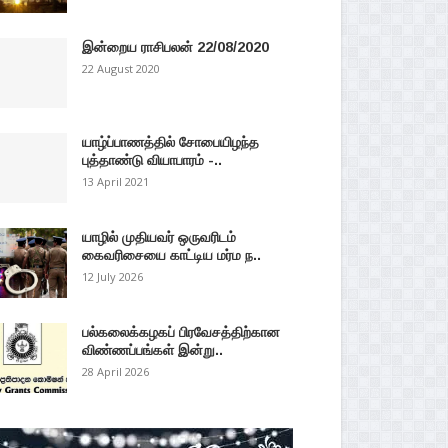
இன்றைய ராசிபலன் 22/08/2020
22 August 2020
யாழ்ப்பாணத்தில் சோபையிழந்த
புத்தாண்டு வியாபாரம் -..
13 April 2021
யாழில் முதியவர் ஒருவரிடம்
கைவரிசையை காட்டிய மர்ம ந..
12 July 2026
பல்கலைக்கழகப் பிரவேசத்திற்கான
விண்ணப்பங்கள் இன்று..
28 April 2026