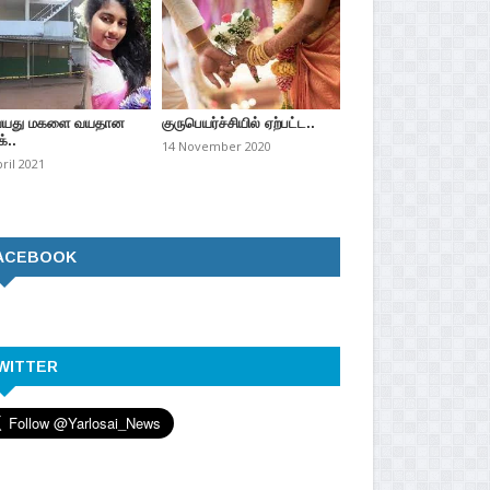
வயது மகளை வயதான
குருபெயர்ச்சியில் ஏற்பட்ட..
்..
14 November 2020
pril 2021
ACEBOOK
WITTER