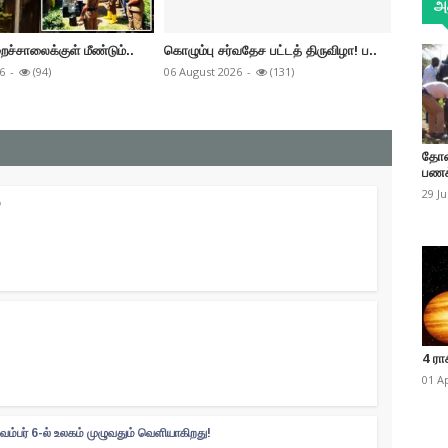
அத
ைச்சாலைக்குள் மீண்டும்..
கொழும்பு சர்வதேச பட்டத் திருவிழா! ப..
மறு அறி
6
-
(94)
06 August 2026
-
(131)
06 Augus
தோண
பணக
29 J
்
4 ரா
01 A
வம்பர் 6-ல் உலகம் முழுவதும் வெளியாகிறது!