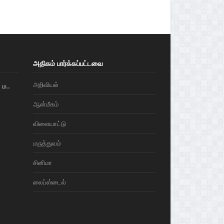
அதிகம் பார்க்கப்பட்டவை
அறிவியல்
ம..
ஆன்மீகம்
விளையாட்டு
மரு‌த்துவ‌ம்
சினிமா
லைப்ஸ்டைல்