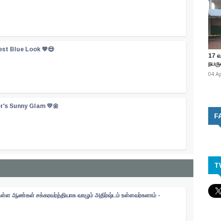
est Blue Look 💙😍
17 
நபருக
04 A
er's Sunny Glam 💛🌼
F
T
உள்ள ஆண்கள் சக்கரவர்த்தியாக வாழும் அதிர்ஷ்டம் உள்ளவர்களாம் -