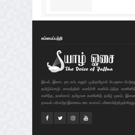
எம்மைப்பற்றி
இயல், இசை, நாடகம், எனும் முத்தமிழால் பெருமை பெற்ற
தமிழ்மொழி. காலத்தின் வளர்ச்சி கண்டெடுத்த கணினித் 
கனிந்த, நான்காம் தமிழான கணினித் தமிழ் மூலம், இண
தகவல் பரிமாற்ற இணைய ஊடகமாகப் பரிணமித்திருக்கிறது