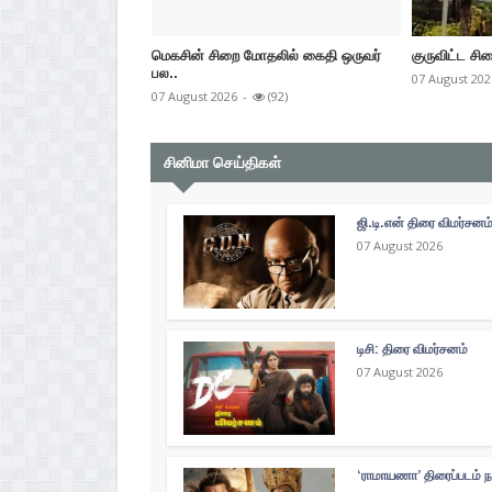
மெகசின் சிறை மோதலில் கைதி ஒருவர்
குருவிட்ட சிற
பல..
07 August 202
07 August 2026
-
(92)
சினிமா செய்திகள்
ஜி.டி.என் திரை விமர்சனம
07 August 2026
டிசி: திரை விமர்சனம்
07 August 2026
‘ராமாயணா’ திரைப்படம் ந