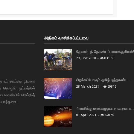
அதிகம் வாசிக்கப்பட்டவை
தோண்டத் தோண்டப் பணக்குவியல்! 
29 June 2020
-
83109
பிறக்கப்போகும் தமிழ் புத்தாண்ட..
து நம் தாய்மொழியான
28 March 2021
-
69815
தொழில் நுட்பத்தில்
ையவெளியில் செய்தித்
 யாழ்ஓசை.
4 ராசிக்கு மறக்கமுடியாத மாதமாக..
01 April 2021
-
67074