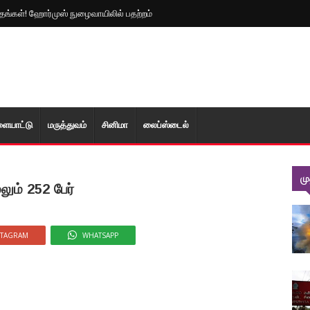
த்தங்கள்! ஹோர்முஸ் நுழைவாயிலில் பதற்றம்
ளையாட்டு
மரு‌த்துவ‌ம்
சினிமா
லைப்ஸ்டைல்
ம
ும் 252 பேர்
STAGRAM
WHATSAPP