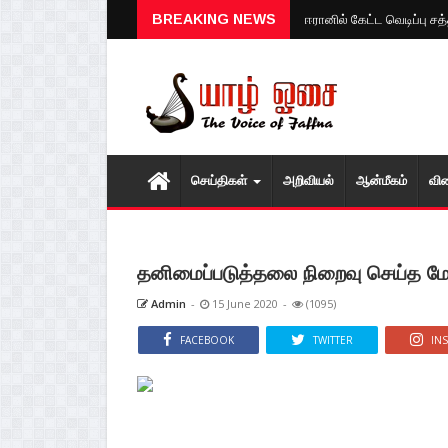
ஈரானில் கேட்ட வெடிப்பு ச
BREAKING NEWS
செய்திகள்
அறிவியல்
ஆன்மீகம்
வி
தனிமைப்படுத்தலை நிறைவு செய்த மேல
Admin
-
15 June 2020
-
(1095)
FACEBOOK
TWITTER
IN