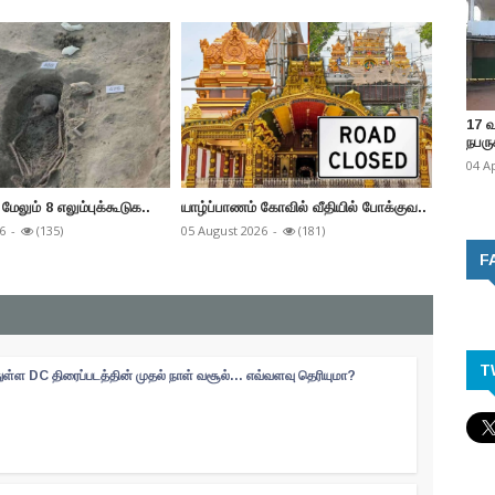
17 
நபருக
04 A
மேலும் 8 எலும்புக்கூடுக..
யாழ்ப்பாணம் கோவில் வீதியில் போக்குவ..
யாழ்ப்ப
வ..
6
-
(135)
05 August 2026
-
(181)
04 Augus
F
T
ள்ள DC திரைப்படத்தின் முதல் நாள் வசூல்... எவ்வளவு தெரியுமா?