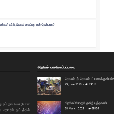
ெண்கள் உச்சி திலகம் வைப்பது ஏன் தெரியுமா?
அதிகம் வாசிக்கப்பட்டவை
தோண்டத் தோண்டப் பணக்குவியல்! 
29 June 2020
-
83118
பிறக்கப்போகும் தமிழ் புத்தாண்ட..
து நம் தாய்மொழியான
28 March 2021
-
69824
தொழில் நுட்பத்தில்