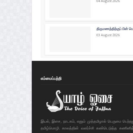
04 August 2026
திருமணத்திற்குப் பின் ப
03 August 2026
எம்மைப்பற்றி
இயல், இசை, நாடகம், எனும் முத்தமிழால் பெருமை பெற்ற
தமிழ்மொழி. காலத்தின் வளர்ச்சி கண்டெடுத்த கணினித் 