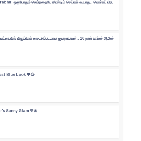
abhu: ஒருபோதும் செய்ததையே மீண்டும் செய்யக் கூடாது.. வெங்கட் பிரபு
ேட்டையில் விஜய்யின் கடைசிப்படமான ஜனநாயகன்.. 16 நாள் பாக்ஸ் ஆபிஸ்
est Blue Look 💙😍
er's Sunny Glam 💛🌼