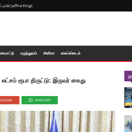
ட்டியில் Jaffna Kings
ளையாட்டு
மரு‌த்துவ‌ம்
சினிமா
லைப்ஸ்டைல்
ம
லட்சம் ரூபா திருட்டு: இருவர் கைது
STAGRAM
WHATSAPP