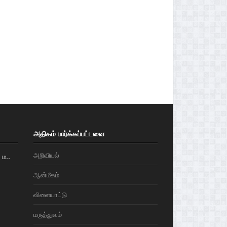
அதிகம் பார்க்கப்பட்டவை
அறிவியல்
ம..
ஆன்மீகம்
விளையாட்டு
மரு‌த்துவ‌ம்