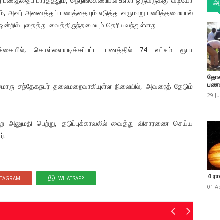
 பணத்தைப் பார்த்ததும், நெடுங்கேணியில் உள்ள ஒருவருக்கு 'வீடியோ
அத
யும், அவர் அனைத்துப் பணத்தையும் எடுத்து வருமாறு பணித்தமையால்
றில் புதைத்து வைத்திருந்தமையும் தெரியவந்துள்ளது.
கையில், கொள்ளையடிக்கப்பட்ட பணத்தில் 74 லட்சம் ரூபா
தோண
பணக
றுமொரு சந்தேகநபர் தலைமறைவாகியுள்ள நிலையில், அவரைத் தேடும்
29 J
ன்ற அனுமதி பெற்று, தடுப்புக்காவலில் வைத்து விசாரணை செய்ய
்.
4 ரா
STAGRAM
WHATSAPP
01 A