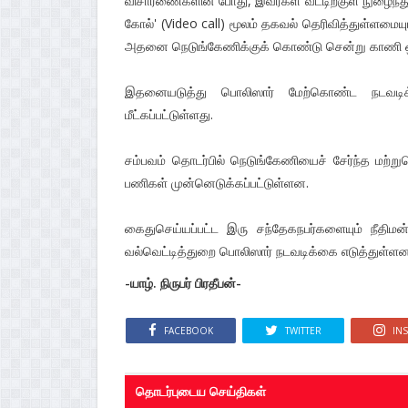
விசாரணைகளின் போது, இவர்கள் வீட்டிற்குள் நுழைந்து
கோல்' (Video call) மூலம் தகவல் தெரிவித்துள்ளமை
அதனை நெடுங்கேணிக்குக் கொண்டு சென்று காணி ஒன்
இதனையடுத்து பொலிஸார் மேற்கொண்ட நடவடிக்
மீட்கப்பட்டுள்ளது.
சம்பவம் தொடர்பில் நெடுங்கேணியைச் சேர்ந்த மற்
பணிகள் முன்னெடுக்கப்பட்டுள்ளன.
கைதுசெய்யப்பட்ட இரு சந்தேகநபர்களையும் நீதிம
வல்வெட்டித்துறை பொலிஸார் நடவடிக்கை எடுத்துள்ளனர
-யாழ். நிருபர் பிரதீபன்-
FACEBOOK
TWITTER
IN
தொடர்புடைய செய்திகள்