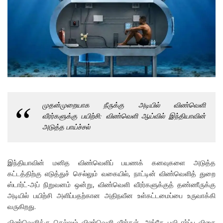
முதன்முறையாக நீருக்கு அடியில் விண்வெளி
வீரர்களுக்கு பயிற்சி: விண்வெளி ஆய்வில் இந்தியாவின்
அடுத்த பாய்ச்சல்
இந்தியாவின் மனித விண்வெளிப் பயணக் கனவுகளை அடுத்த
கட்டத்திற்கு எடுத்துச் செல்லும் வகையில், நாட்டின் விண்வெளித் துறை
ஸ்டார்ட்-அப் நிறுவனம் ஒன்று, விண்வெளி வீரர்களுக்குத் தண்ணீருக்கு
அடியில் பயிற்சி அளிப்பதற்கான அதிநவீன உள்கட்டமைப்பை உருவாக்கி
வருகிறது.
விண்வெளிக்கு செல்லும் விண்வெளி வீரர்கள், அங்கே புவி ஈர்ப்பு விசை