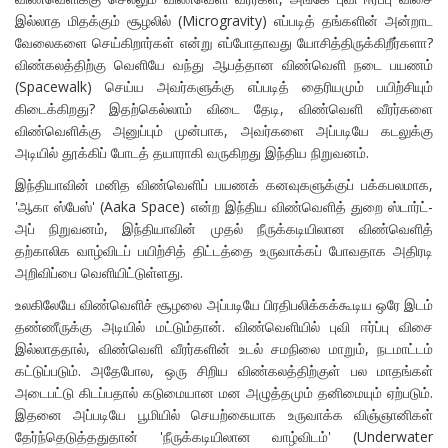
இல்லாத மிதக்கும் சூழலில் (Microgravity) எப்படித் தங்களின் அன்றாட
வேலைகளை செய்கிறார்கள் என்று எப்போதாவது யோசித்திருக்கிறீர்களா?
விண்கலத்திற்கு வெளியே வந்து ஆபத்தான விண்வெளி நடை பயணம்
(Spacewalk) செய்ய அவர்களுக்கு எப்படித் தைரியமும் பயிற்சியும்
கிடைக்கிறது? இதற்கெல்லாம் விடை தேடி, விண்வெளி வீரர்களை
விண்வெளிக்கு அனுப்பும் முன்பாக, அவர்களை அப்படியே கடலுக்கு
அடியில் தூக்கிப் போடத் தயாராகி வருகிறது இந்திய நிறுவனம்.
இந்தியாவின் மனித விண்வெளிப் பயணக் கனவுகளுக்குப் பக்கபலமாக,
'ஆகா ஸ்பேஸ்' (Aaka Space) என்ற இந்திய விண்வெளித் துறை ஸ்டார்ட்-
அப் நிறுவனம், இந்தியாவின் முதல் நீருக்கடியிலான விண்வெளித்
தற்காலிக வாழ்விடப் பயிற்சித் திட்டத்தை உருவாக்கப் போவதாக அதிரடி
அறிவிப்பை வெளியிட்டுள்ளது.
உலகிலேயே விண்வெளிச் சூழலை அப்படியே பிரதிபலிக்கக்கூடிய ஒரே இடம்
தண்ணீருக்கு அடியில் மட்டும்தான். விண்வெளியில் புவி ஈர்ப்பு விசை
இல்லாததால், விண்வெளி வீரர்களின் உடல் சமநிலை மாறும், நடமாட்டம்
கட்டுப்படும். அதேபோல, ஒரு சிறிய விண்கலத்திற்குள் பல மாதங்கள்
அடைபட்டு கிடப்பதால் கடுமையான மன அழுத்தமும் தனிமையும் ஏற்படும்.
இதனை அப்படியே பூமியில் செயற்கையாக உருவாக்க விஞ்ஞானிகள்
தேர்ந்தெடுத்ததுதான் 'நீருக்கடியிலான வாழ்விடம்' (Underwater