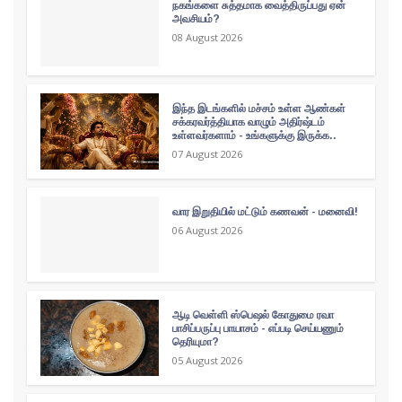
நகங்களை சுத்தமாக வைத்திருப்பது ஏன்
அவசியம்?
08 August 2026
இந்த இடங்களில் மச்சம் உள்ள ஆண்கள்
சக்கரவர்த்தியாக வாழும் அதிர்ஷ்டம்
உள்ளவர்களாம் - உங்களுக்கு இருக்க..
07 August 2026
வார இறுதியில் மட்டும் கணவன் - மனைவி!
06 August 2026
ஆடி வெள்ளி ஸ்பெஷல் கோதுமை ரவா
பாசிப்பருப்பு பாயாசம் - எப்படி செய்யணும்
தெரியுமா?
05 August 2026