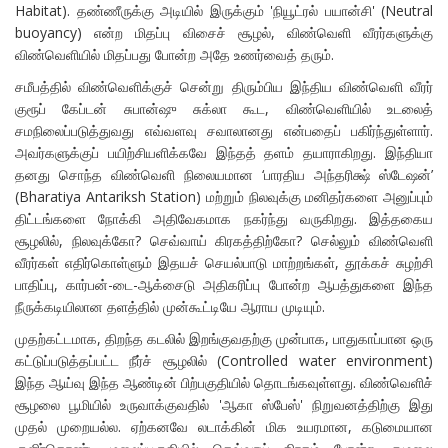
Habitat). தண்ணீருக்கு அடியில் இருக்கும் 'நியூட்ரல் பயான்சி' (Neutral
buoyancy) என்ற மிதப்பு விசைச் சூழல், விண்வெளி வீரர்களுக்கு
விண்வெளியில் மிதப்பது போன்ற அதே உணர்வைத் தரும்.
சமீபத்தில் விண்வெளிக்குச் சென்று திரும்பிய இந்திய விண்வெளி வீரர்
குரூப் கேப்டன் சுபான்ஷு சுக்லா கூட, விண்வெளியில் உடலைத்
சமநிலைப்படுத்துவது எவ்வளவு சவாலானது என்பதைப் பகிர்ந்துள்ளார்.
அவர்களுக்குப் பயிற்சியளிக்கவே இந்தத் தளம் தயாராகிறது. இந்தியா
தனது சொந்த விண்வெளி நிலையமான ‘பாரதிய அந்தரிக்ஷ் ஸ்டேஷன்’
(Bharatiya Antariksh Station) மற்றும் நிலவுக்கு மனிதர்களை அனுப்பும்
திட்டங்களை நோக்கி அதிவேகமாக நகர்ந்து வருகிறது. இத்தகைய
சூழலில், நிலவுக்கோ? செவ்வாய் கிரகத்திற்கோ? செல்லும் விண்வெளி
வீரர்கள் எதிர்கொள்ளும் இதயச் செயல்பாடு மாற்றங்கள், தூக்கச் சுழற்சி
பாதிப்பு, கார்பன்-டை-ஆக்சைடு அதிகரிப்பு போன்ற ஆபத்துகளை இந்த
நீருக்கடியிலான தளத்தில் முன்கூட்டியே ஆராய முடியும்.
முதற்கட்டமாக, திறந்த கடலில் இறங்குவதற்கு முன்பாக, பாதுகாப்பான ஒரு
கட்டுப்படுத்தப்பட்ட நீர்ச் சூழலில் (Controlled water environment)
இந்த ஆய்வு இந்த ஆண்டின் பிற்பகுதியில் தொடங்கவுள்ளது. விண்வெளிச்
சூழலை பூமியில் உருவாக்குவதில் 'ஆகா ஸ்பேஸ்' நிறுவனத்திற்கு இது
முதல் முறையல்ல. ஏற்கனவே லடாக்கின் மிக உயரமான, கடுமையான