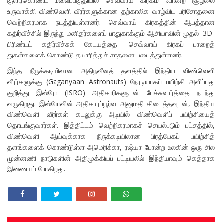
குளிர்கொண்ட மலைப்பகுதியில் செவ்வாய் கிரகம் போன்ற சூழலை
உருவாக்கி விண்வெளி வீரர்களுக்கான தற்காலிக வாழ்விட பரிசோதனை
வெற்றிகரமாக நடத்தியுள்ளனர். செவ்வாய் கிரகத்தின் ஆபத்தான
கதிர்வீச்சில் இருந்து மனிதர்களைப் பாதுகாக்கும் ஆசியாவின் முதல் '3D-
பிரிண்டட் கதிர்வீச்சுக் கேடயத்தை' செவ்வாய் கிரகப் பாறைத்
துகள்களைக் கொண்டு தயாரித்துச் சாதனை படைத்துள்ளனர்.
இந்த நீருக்கடியிலான அதிநவீனத் தளத்தில் இந்திய விண்வெளி
வீரர்களுக்கு (Gaganyaan Astronauts) நேரடியாகப் பயிற்சி அளிப்பது
குறித்து இஸ்ரோ (ISRO) அதிகாரிகளுடன் பேச்சுவார்த்தை நடந்து
வருகிறது. இஸ்ரோவின் அதிகாரப்பூர்வ அனுமதி கிடைத்தவுடன், இந்திய
விண்வெளி வீரர்கள் கடலுக்கு அடியில் விண்வெளிப் பயிற்சியைத்
தொடங்குவார்கள். இத்திட்டம் வெற்றிகரமாகச் செயல்படும் பட்சத்தில்,
விண்வெளி ஆய்வுக்காக நீருக்கடியிலான பிரத்யேகப் பயிற்சித்
தளங்களைக் கொண்டுள்ள அமெரிக்கா, ரஷ்யா போன்ற உலகின் ஒரு சில
முன்னணி நாடுகளின் அதிமுக்கியப் பட்டியலில் இந்தியாவும் கெத்தாக
இணையப் போகிறது.