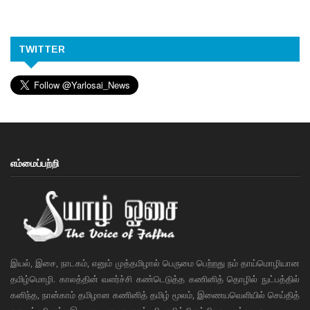
TWITTER
எம்மைப்பற்றி
இயல், இசை, நாடகம், எனும் முத்தமிழால் பெருமை பெற்றது நம் தாய்மொழியான
தமிழ்மொழி. காலத்தின் வளர்ச்சி கண்டெடுத்த கணினித் தொழில் நுட்பத்தில்
கனிந்த, நான்காம் தமிழான கணினித் தமிழ் மூலம், இணையவெளியில் செய்தித்