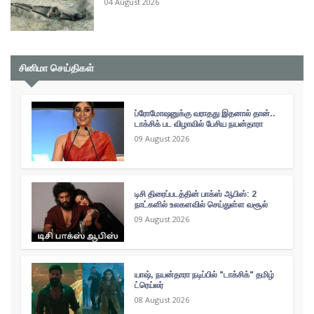
04 August 2026
சினிமா செய்திகள்
ப்ரோமோஷனுக்கு வராதது இதனால் தான்..
டாக்சிக் பட விழாவில் பேசிய நயன்தாரா
09 August 2026
டிசி திரைப்படத்தின் பாக்ஸ் ஆபிஸ்: 2
நாட்களில் உலகளவில் செய்துள்ள வசூல்
09 August 2026
யாஷ், நயன்தாரா நடிப்பில் "டாக்சிக்" தமிழ்
ட்ரெய்லர்
08 August 2026