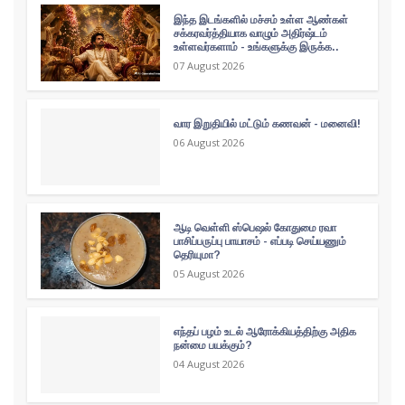
இந்த இடங்களில் மச்சம் உள்ள ஆண்கள்
சக்கரவர்த்தியாக வாழும் அதிர்ஷ்டம்
உள்ளவர்களாம் - உங்களுக்கு இருக்க..
07 August 2026
வார இறுதியில் மட்டும் கணவன் - மனைவி!
06 August 2026
ஆடி வெள்ளி ஸ்பெஷல் கோதுமை ரவா
பாசிப்பருப்பு பாயாசம் - எப்படி செய்யணும்
தெரியுமா?
05 August 2026
எந்தப் பழம் உடல் ஆரோக்கியத்திற்கு அதிக
நன்மை பயக்கும்?
04 August 2026