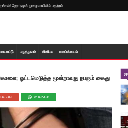
 மீண்டும் பதற்றம்!
த்தங்கள்! ஹோர்முஸ் நுழைவாயிலில் பதற்றம்
ளையாட்டு
மரு‌த்துவ‌ம்
சினிமா
லைப்ஸ்டைல்
ம
் கொலை; ஓட்டமெடுத்த மூன்றாவது நபரும் கைது
STAGRAM
WHATSAPP