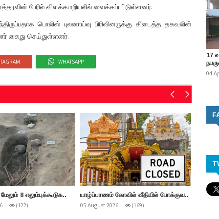
 உத்தரவின் பேரில் விளக்கமறியலில் வைக்கப்பட்டுள்ளனர்.
ந்திருப்பதாக பொலிஸ் புலனாய்வு பிரிவினருக்கு கிடைத்த தகவலின்
ார் கைது செய்துள்ளனர்.
17 
STAGRAM
WHATSAPP
நபருக
04 A
F
T
மேலும் 8 எலும்புக்கூடுக..
யாழ்ப்பாணம் கோவில் வீதியில் போக்குவ..
யாழ்ப்ப
வ..
6
-
(122)
05 August 2026
-
(169)
04 Augus