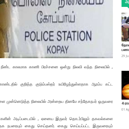
அத
தோண
பணக
29 J
ில் நீண்ட காலமாக காணி பிரச்சனை ஒன்று நிலவி வந்த நிலையில் ,
தில் குறித்த குடும்பஸ்தர் உயிரிழந்துள்ளதாக ஆரம்ப கட்ட
களை முன்னெடுத்த நிலையில் அன்றைய தினமே சந்தேகநபர் ஒருவரை
4 ரா
01 A
களின் அடிப்படையில் , ஏனைய இருவர் தொடர்பிலும் தகவல்களை
தேக நபரையும் கைது செய்தனர். கைது செய்யப்பட்ட இருவரையும்