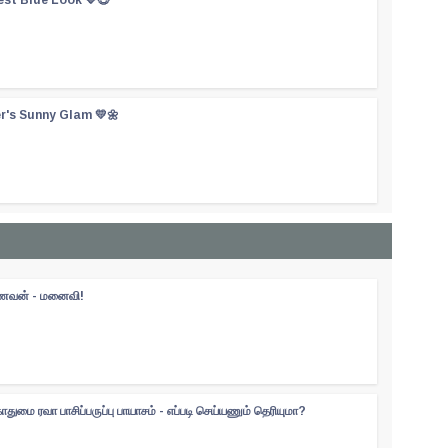
er's Sunny Glam 💛🌼
 கணவன் - மனைவி!
ுமை ரவா பாசிப்பருப்பு பாயாசம் - எப்படி செய்யணும் தெரியுமா?