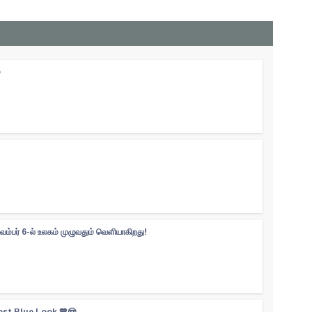
்
வம்பர் 6-ல் உலகம் முழுவதும் வெளியாகிறது!
est Blue Look 💙😍