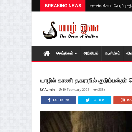
குருவிட்ட சிறைச்சாலைக்குள்
BREAKING NEWS
ஈரானில் கேட்ட வெடிப்பு ச
செய்திகள்
அறிவியல்
ஆன்மீகம்
வி
யாழில் காணி தகராறில் குடும்பஸ்தர
Admin
-
19 February 2026
-
(238)
FACEBOOK
TWITTER
IN