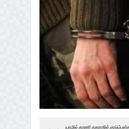
யாழில் காணி தகராறில் குடும்பஸ