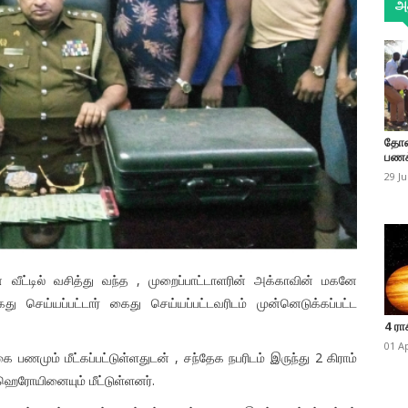
அத
தோண
பணக
29 J
 வீட்டில் வசித்து வந்த , முறைப்பாட்டாளரின் அக்காவின் மகனே
ைது செய்யப்பட்டார் கைது செய்யப்பட்டவரிடம் முன்னெடுக்கப்பட்ட
4 ரா
01 A
ணமும் மீட்கப்பட்டுள்ளதுடன் , சந்தேக நபரிடம் இருந்து 2 கிராம்
ஹெரோயினையும் மீட்டுள்ளனர்.