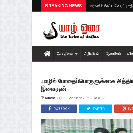
குருவிட்ட சிறைச்சாலைக்குள்
BREAKING NEWS
செய்திகள்
அறிவியல்
ஆன்மீகம்
வி
யாழில் போதைப்பொருளுக்காக சித்திய
இளைஞன்
Admin
-
08 February 2025
-
(637)
FACEBOOK
TWITTER
IN