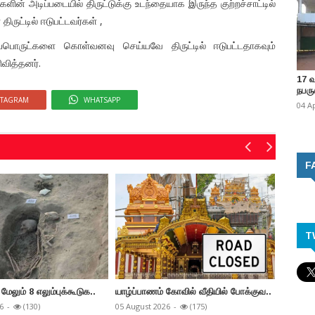
ன் அடிப்படையில் திருட்டுக்கு உடந்தையாக இருந்த குற்றச்சாட்டில்
ருட்டில் ஈடுபட்டவர்கள் ,
ொருட்களை கொள்வனவு செய்யவே திருட்டில் ஈடுபட்டதாகவும்
வித்தனர்.
17 
நபருக
STAGRAM
WHATSAPP
04 A
F
T
மேலும் 8 எலும்புக்கூடுக..
யாழ்ப்பாணம் கோவில் வீதியில் போக்குவ..
யாழ்ப்ப
வ..
6
-
(130)
05 August 2026
-
(175)