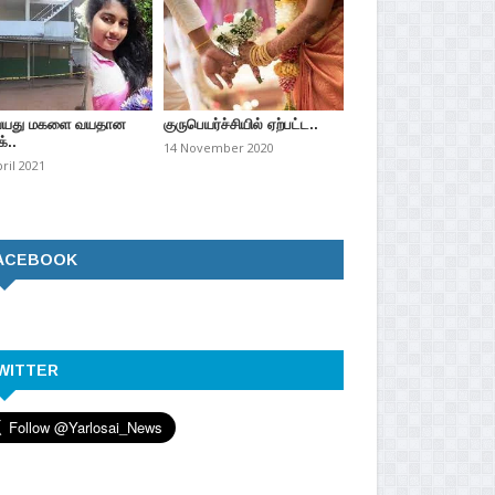
வயது மகளை வயதான
குருபெயர்ச்சியில் ஏற்பட்ட..
்..
14 November 2020
pril 2021
ACEBOOK
WITTER