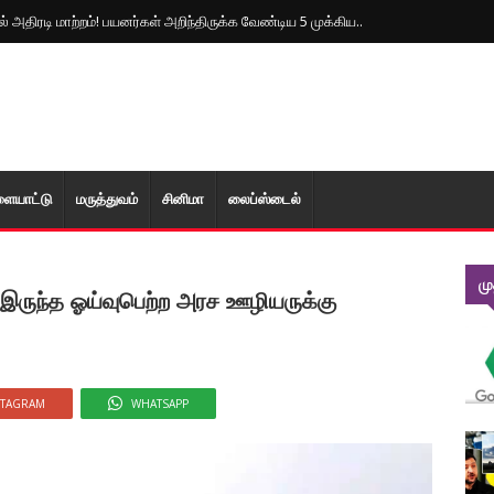
்டும் பதற்றம்...! இரு பக்கமும் தீரமடையும் தாக்குதல்கள்
ளையாட்டு
மரு‌த்துவ‌ம்
சினிமா
லைப்ஸ்டைல்
ம
் இருந்த ஓய்வுபெற்ற அரச ஊழியருக்கு
STAGRAM
WHATSAPP