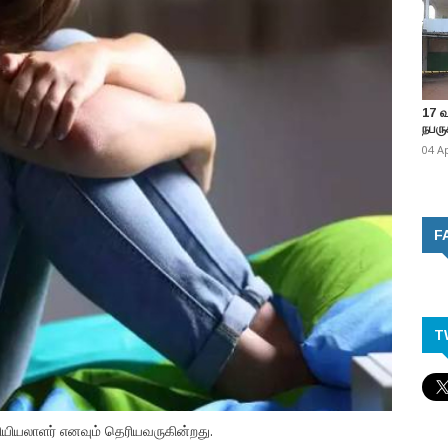
17 
நபருக
04 A
F
T
ியலாளர் எனவும் தெரியவருகின்றது.