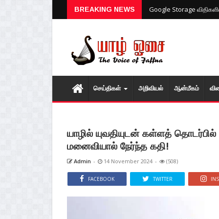
ரஷ்யா - உக்ரைன் போரில் மீண
BREAKING NEWS
செய்திகள்
அறிவியல்
ஆன்மீகம்
வி
யாழில் யுவதியுடன் கள்ளத் தொடர்பில
மனைவியால் நேர்ந்த கதி!
Admin
-
14 November 2024
-
(508)
FACEBOOK
TWITTER
IN