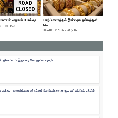
கோவில் வீதியில் போக்குவ..
யாழ்ப்பாணத்தில் இன்றைய தங்கத்தின்
செம்மணி
வ..
6
-
(157)
04 Augus
04 August 2026
-
(216)
ன்' திரைப்படம் இதுவரை செய்துள்ள வசூல்..
சஞ்சய்.. கண்டுக்காம இருக்கும் லோகேஷ் கனகராஜ்.. டிசி டிக்கெட் புக்கிங்