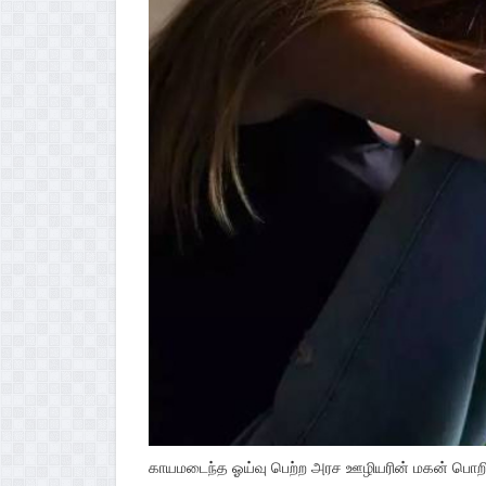
காயமடைந்த ஓய்வு பெற்ற அரச ஊழியரின் மகன் பொறிய