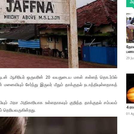
அத
தோண
பணக
29 J
யருடன் ஆசிரியர் ஒருவரின் 20 வயதுடைய மகள் கள்ளத் தொடர்பில்
மனைவியும் சேர்ந்து இருவர் மீதும் தாக்குதல் நடாத்தியுள்ளதாகத்
யும் அரச அதிகாரியாக உள்ளதாகவும் குறித்த தாக்குதல் சம்பவம்
4 ரா
் தெரியவருகின்றது.
01 A