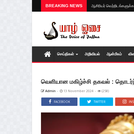
BREAKING NEWS
ஆசிரியர் வெற்றிடங்களுக்கா
செய்திகள்
அறிவியல்
ஆன்மீகம்
வி
வெளியான மகிழ்ச்சி தகவல் : தொடர்ந்
Admin
-
13 November 2024
-
(258)
FACEBOOK
TWITTER
IN