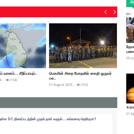
அத
தோண
பணக
29 J
வானம்... சீறிப்பாயும்..
மெகசின் சிறை மோதலில் கைதி ஒருவர்
குருவிட்
பல..
6
-
(154)
07 Augus
07 August 2026
-
(105)
4 ரா
01 A
ள்ள DC திரைப்படத்தின் முதல் நாள் வசூல்... எவ்வளவு தெரியுமா?