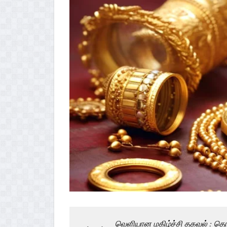
வெளியான மகிழ்ச்சி தகவல் : தொட