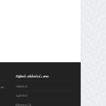
அதிகம் பார்க்கப்பட்டவை
அறிவியல்
ம..
ஆன்மீகம்
விளையாட்டு