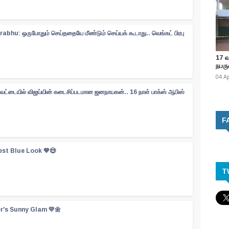
abhu: ஒருபோதும் செய்ததையே மீண்டும் செய்யக் கூடாது.. வெங்கட் பிரபு
17 
நபருக
04 A
ேட்டையில் விஜய்யின் கடைசிப்படமான ஜனநாயகன்.. 16 நாள் பாக்ஸ் ஆபிஸ்
F
est Blue Look 💙😍
T
er's Sunny Glam 💛🌼