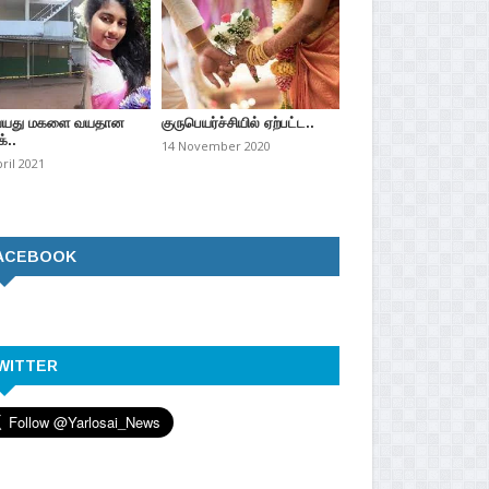
வயது மகளை வயதான
குருபெயர்ச்சியில் ஏற்பட்ட..
்..
14 November 2020
pril 2021
ACEBOOK
WITTER