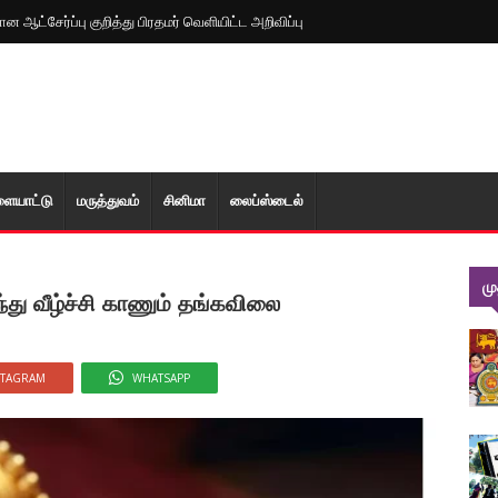
ன ஆட்சேர்ப்பு குறித்து பிரதமர் வெளியிட்ட அறிவிப்பு
ளையாட்டு
மரு‌த்துவ‌ம்
சினிமா
லைப்ஸ்டைல்
ம
து வீழ்ச்சி காணும் தங்கவிலை
STAGRAM
WHATSAPP