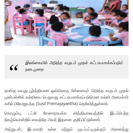
இலங்கையில் அடுத்த வருடம் முதல் கட்டாயமாக்கப்படும்
நடைமுறை
நான்கு வயது பூர்த்தியான ஒவ்வொரு பிள்ளையும் அடுத்த வருடம் முதல்
முன்பள்ளிக் கல்வியை பெறுவது கட்டாயமாக்கப்படுமென கல்வி அமைச்சர்
சுசில் பிரேமஜயந்த (Susil Premajayantha) தெரிவித்துள்ளார்.
கொழும்பு, டட்லி சேனாநாயக்க வித்தியாலயத்தில் இடம்பெற்ற
நிகழ்வொன்றில் வைத்தே அவர் இதனை குறிப்பிட்டுள்ளார்.
அத்துடன், இடவசதி உள்ள மற்றும் மூடப்பட்டிருக்கும் அனைத்து