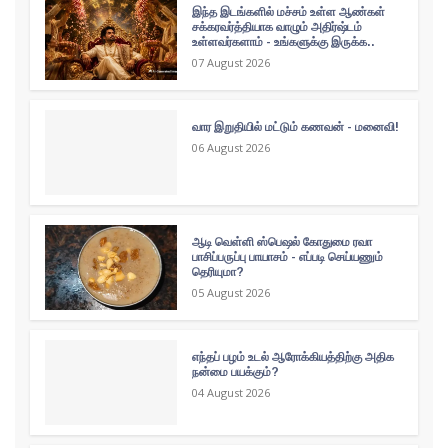
இந்த இடங்களில் மச்சம் உள்ள ஆண்கள்
சக்கரவர்த்தியாக வாழும் அதிர்ஷ்டம்
உள்ளவர்களாம் - உங்களுக்கு இருக்க..
07 August 2026
வார இறுதியில் மட்டும் கணவன் - மனைவி!
06 August 2026
ஆடி வெள்ளி ஸ்பெஷல் கோதுமை ரவா
பாசிப்பருப்பு பாயாசம் - எப்படி செய்யணும்
தெரியுமா?
05 August 2026
எந்தப் பழம் உடல் ஆரோக்கியத்திற்கு அதிக
நன்மை பயக்கும்?
04 August 2026