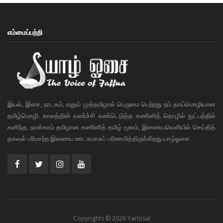
எம்மைப்பற்றி
இயல், இசை, நாடகம், எனும் முத்தமிழால் பெருமை பெற்றது நம் தாய்மொழியான
தமிழ்மொழி. காலத்தின் வளர்ச்சி கண்டெடுத்த கணினித் தொழில் நுட்பத்தில்
கனிந்த, நான்காம் தமிழான கணினித் தமிழ் மூலம், இணையவெளியில் செய்தித்
தகவல் பரிமாற்ற இணைய ஊடகமாகப் பரிணமித்திருக்கிறது யாழ்ஓசை.
Copyrights © 2026 Yarlosai