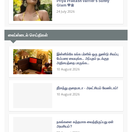
Priya Prakash Varrier's Sunny
Glam 💛🌼
24 July 2026
லைப்ஸ்டைல் செய்திகள்
இன்னிக்கே உங்க பர்ஸில் ஒரு துண்டு சிவப்பு
பேப்பரை வையுங்க.. அப்புறம் நடக்குற
அதிசயத்தை பாருங்க..
10 August 2026
நீர்சத்து குறைபாடா - அலட்சியம் வேண்டாம்!
10 August 2026
நகங்களை சுத்தமாக வைத்திருப்பது ஏன்
அவசியம்?