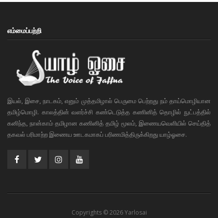
எம்மைப்பற்றி
இயல், இசை, நாடகம், எனும் முத்தமிழால் பெருமை பெற்றது நம் தாய்மொழியான
தமிழ்மொழி. காலத்தின் வளர்ச்சி கண்டெடுத்த கணினித் தொழில் நுட்பத்தில்
கனிந்த, நான்காம் தமிழான கணினித் தமிழ் மூலம், இணையவெளியில் செய்தித்
தகவல் பரிமாற்ற இணைய ஊடகமாகப் பரிணமித்திருக்கிறது யாழ்ஓசை.
Copyrights © 2026 Yarlosai