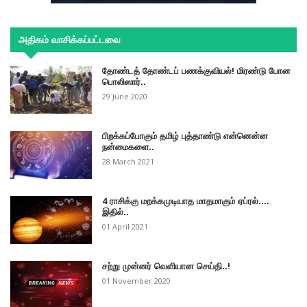
அதிகம் வாசிக்கப்பட்டவை
தோண்டத் தோண்டப் பணக்குவியல்! மிரண்டு போன
பொலிஸார்..
29 June 2020
பிறக்கப்போகும் தமிழ் புத்தாண்டு என்னென்ன
நன்மைகளை..
28 March 2021
4 ராசிக்கு மறக்கமுடியாத மாதமாகும் ஏப்ரல்....
இதில்..
01 April 2021
சற்று முன்னர் வெளியான செய்தி..!
01 November 2020