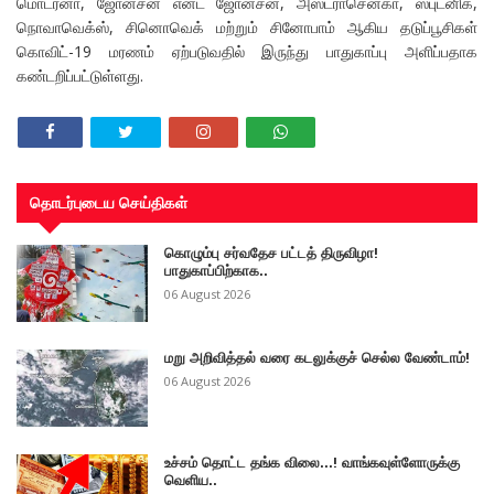
மொடர்னா, ஜோன்சன் என்ட் ஜோன்சன், அஸ்ட்ராசெனகா, ஸ்புட்னிக்,
நொவாவெக்ஸ், சினொவெக் மற்றும் சினோபாம் ஆகிய தடுப்பூசிகள்
கொவிட்-19 மரணம் ஏற்படுவதில் இருந்து பாதுகாப்பு அளிப்பதாக
கண்டறிப்பட்டுள்ளது.
தொடர்புடைய செய்திகள்
கொழும்பு சர்வதேச பட்டத் திருவிழா!
பாதுகாப்பிற்காக..
06 August 2026
மறு அறிவித்தல் வரை கடலுக்குச் செல்ல வேண்டாம்!
06 August 2026
உச்சம் தொட்ட தங்க விலை...! வாங்கவுள்ளோருக்கு
வெளிய..