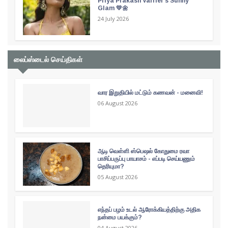
Priya Prakash Varrier's Sunny
Glam 💛🌼
24 July 2026
லைப்ஸ்டைல் செய்திகள்
வார இறுதியில் மட்டும் கணவன் - மனைவி!
06 August 2026
ஆடி வெள்ளி ஸ்பெஷல் கோதுமை ரவா
பாசிப்பருப்பு பாயாசம் - எப்படி செய்யணும்
தெரியுமா?
05 August 2026
எந்தப் பழம் உடல் ஆரோக்கியத்திற்கு அதிக
நன்மை பயக்கும்?
04 August 2026