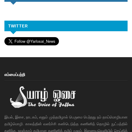
TWITTER
எம்மைப்பற்றி
இயல், இசை, நாடகம், எனும் முத்தமிழால் பெருமை பெற்றது நம் தாய்மொழியான
தமிழ்மொழி. காலத்தின் வளர்ச்சி கண்டெடுத்த கணினித் தொழில் நுட்பத்தில்
கனிந்த, நான்காம் தமிழான கணினித் தமிழ் மூலம், இணையவெளியில் செய்தித்