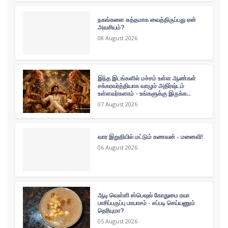
நகங்களை சுத்தமாக வைத்திருப்பது ஏன்
அவசியம்?
08 August 2026
இந்த இடங்களில் மச்சம் உள்ள ஆண்கள்
சக்கரவர்த்தியாக வாழும் அதிர்ஷ்டம்
உள்ளவர்களாம் - உங்களுக்கு இருக்க..
07 August 2026
வார இறுதியில் மட்டும் கணவன் - மனைவி!
06 August 2026
ஆடி வெள்ளி ஸ்பெஷல் கோதுமை ரவா
பாசிப்பருப்பு பாயாசம் - எப்படி செய்யணும்
தெரியுமா?
05 August 2026