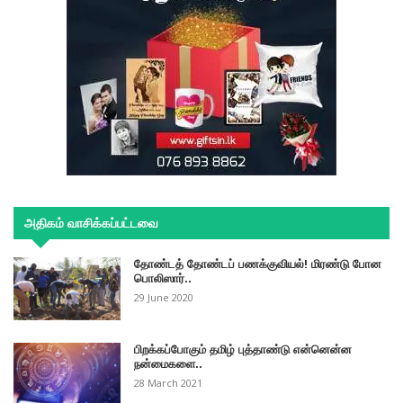
அதிகம் வாசிக்கப்பட்டவை
தோண்டத் தோண்டப் பணக்குவியல்! மிரண்டு போன
பொலிஸார்..
29 June 2020
பிறக்கப்போகும் தமிழ் புத்தாண்டு என்னென்ன
நன்மைகளை..
28 March 2021