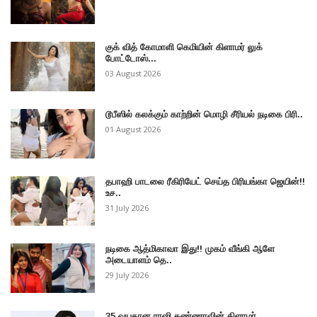
குக் வித் கோமாளி கெமியின் கிளாமர் லுக்
போட்டோஸ்...
03 August 2026
டூபீஸில் கலக்கும் காற்றின் மொழி சீரியல் நடிகை பிரி..
01 August 2026
தபாஹி பாடலை ரீகிரியேட் செய்த பிரியங்கா ஜெயின்!!
உச..
31 July 2026
நடிகை ஆத்மிகாவா இது!! முகம் வீங்கி ஆளே
அடையாளம் தெ..
29 July 2026
35 வயதான ராஷி கண்ணாவின் கிளாமர்