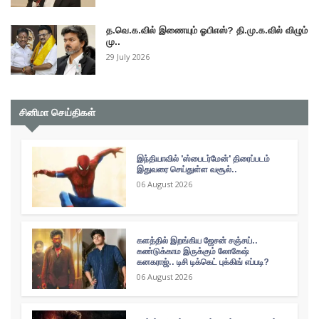
த.வெ.க.வில் இணையும் ஓபிஎஸ்? தி.மு.க.வில் விழும்
மு..
29 July 2026
சினிமா செய்திகள்
இந்தியாவில் 'ஸ்பைடர்மேன்' திரைப்படம்
இதுவரை செய்துள்ள வசூல்..
06 August 2026
களத்தில் இறங்கிய ஜேசன் சஞ்சய்..
கண்டுக்காம இருக்கும் லோகேஷ்
கனகராஜ்.. டிசி டிக்கெட் புக்கிங் எப்படி?
06 August 2026