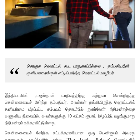
சொகுசு ஹொட்டல் கூட பாதுகாப்பில்லை ; தம்பதியரின்
குளியலறைக்குள் எட்டிப்பார்த்த ஹொட்டல் ஊழியர்
இந்தியாவின் ராஜஸ்தான் மாநிலத்திற்கு சுற்றுலா சென்றிருந்த
சென்னையைச் சேர்ந்த தம்பதியர், அவர்கள் தங்கியிருந்த ஹொட்டலில்
தனியுரிமை மீறப்பட்ட சம்பவம் தொடர்பில் நுகர்வோர் நீதிமன்றத்தை
அணுகிய நிலையில், அவர்களுக்கு 10 லட்சம் ரூபாய் இழப்பீடு வழங்குமாறு
நீதிமன்றம் உத்தரவிட்டுள்ளது.
சென்னையைச் சேர்ந்த சட்டத்தரணியான ஒரு பெண்ணும் அவரது
கணவரும், உதய்ப்பூரில் உள்ள ‘The Leela Palace’ ஹொட்டலில்