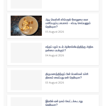
ஆடி வெள்ளி ஸ்பெஷல் கோதுமை ரவா
பாசிப்பருப்பு பாயாசம் - எப்படி செய்யணும்
தெரியுமா?
05 August 2026
எந்தப் பழம் உடல் ஆரோக்கியத்திற்கு அதிக
நன்மை பயக்கும்?
04 August 2026
திருமணத்திற்குப் பின் பெண்கள் உச்சி
திலகம் வைப்பது ஏன் தெரியுமா?
03 August 2026
இரவில் ஏன் நகம் வெட்டக்கூடாது
தெரியுமா?