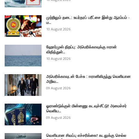
முற்றிலும் தடை: உயர்தரப் பரீட்சை இன்று ஆரம்பம் -
ம..
10 August 2026
ஹோர்முஸ் திறப்பு: அமெரிக்காவுக்கு ஈரான்
விதித்துள்..
10 August 2026
அமெரிக்காவுடன் பேச்சு : ஈரானிலிருந்து வெளியான
அறிவ..
09 August 2026
ஓராண்டுக்குள் மின்னணு கடவுச்சீட்டு! அமைச்சர்
வெளிய..
09 August 2026
வௌியான சிவப்பு எச்சரிக்கை! கடலுக்கு செல்ல