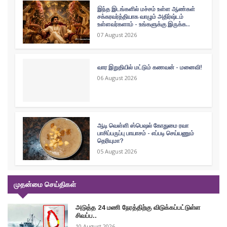
இந்த இடங்களில் மச்சம் உள்ள ஆண்கள்
சக்கரவர்த்தியாக வாழும் அதிர்ஷ்டம்
உள்ளவர்களாம் - உங்களுக்கு இருக்க..
07 August 2026
வார இறுதியில் மட்டும் கணவன் - மனைவி!
06 August 2026
ஆடி வெள்ளி ஸ்பெஷல் கோதுமை ரவா
பாசிப்பருப்பு பாயாசம் - எப்படி செய்யணும்
தெரியுமா?
05 August 2026
முதன்மை செய்திகள்
அடுத்த 24 மணி நேரத்திற்கு விடுக்கப்பட்டுள்ள
சிவப்ப..
10 August 2026