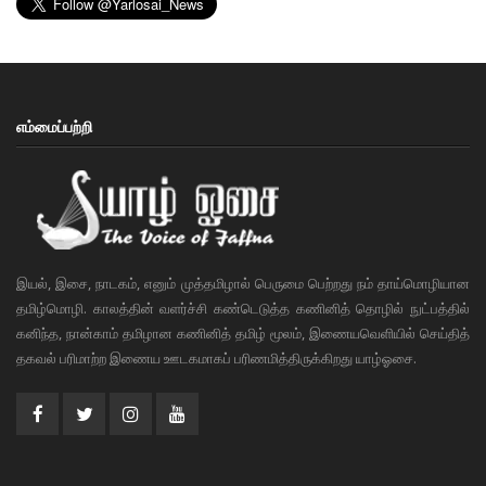
எம்மைப்பற்றி
இயல், இசை, நாடகம், எனும் முத்தமிழால் பெருமை பெற்றது நம் தாய்மொழியான
தமிழ்மொழி. காலத்தின் வளர்ச்சி கண்டெடுத்த கணினித் தொழில் நுட்பத்தில்
கனிந்த, நான்காம் தமிழான கணினித் தமிழ் மூலம், இணையவெளியில் செய்தித்
தகவல் பரிமாற்ற இணைய ஊடகமாகப் பரிணமித்திருக்கிறது யாழ்ஓசை.